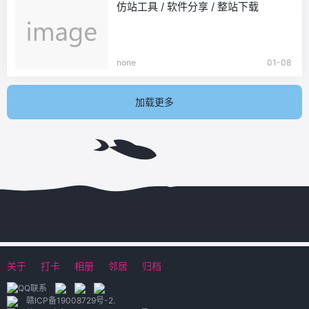
仿站工具 / 软件分享 / 整站下载
none
01-08
加载更多
关于
打卡
相册
邻居
归档
赣ICP备19008729号-2
.