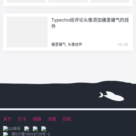
Typecho给评论头像添加骚里骚气的挂
件
骚里骚气
,
头像挂件
10-22
关于
打卡
相册
邻居
归档
赣ICP备19008729号-2
.