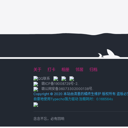
关于
打卡
相册
邻居
归档
赣ICP备19008729号-2
.
赣公网安备36073302000138号
.
Copyright © 2020 本站由清墨的橘终生维护 版权所有 盗版必
自豪地使用Typecho强力驱动 加载耗时：0.166564s
念念不忘，必有回响