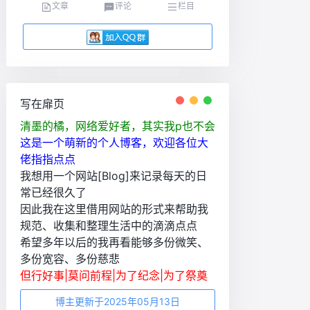
文章
评论
栏目
写在扉页
清墨的橘，网络爱好者，其实我p也不会
这是一个萌新的个人博客，欢迎各位大
佬指指点点
我想用一个网站[Blog]来记录每天的日
常已经很久了
因此我在这里借用网站的形式来帮助我
规范、收集和整理生活中的滴滴点点
希望多年以后的我再看能够多份微笑、
多份宽容、多份慈悲
但行好事|莫问前程|为了纪念|为了祭奠
博主更新于2025年05月13日