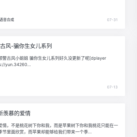
语音合成
07-31
-古风-骗你生女儿系列
警古风小姐姐 骗你生女儿系列好久没更新了呢[dplayer
s://yun.34260...
07-13
所羡慕的爱情
爱情，不是桃花树下你和我，而是苹果树下你和我桃花只能在一
季节里面欣赏，而苹果却能够给我们带来一个季...