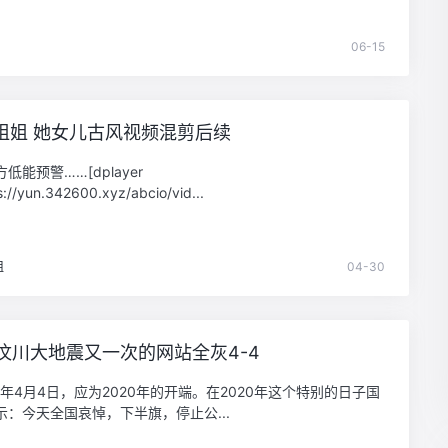
06-15
姐姐 她女儿古风视频混剪后续
低能预警……[dplayer
s://yun.342600.xyz/abcio/vid...
姐
04-30
2汶川大地震又一次的网站全灰4-4
0年4月4日，应为2020年的开端。在2020年这个特别的日子国
示：今天全国哀悼，下半旗，停止公...