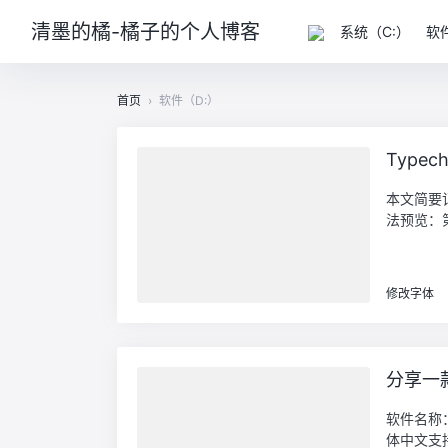
清墨的橘-橘子的个人博客
系统（C:）
软
首页
›
软件（D:）
Typ
本文简要
法预览：第一
修改字体
分享一
软件名称
体中文支持