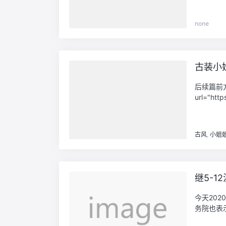
none
古装小
后续篇前方
url="http
古风
,
小姐
继5-1
今天202
务院也表