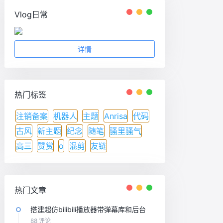
Vlog日常
详情
热门标签
注销备案
机器人
主题
Anrisa
代码
古风
新主题
纪念
随笔
骚里骚气
高三
赞赏
o
混剪
友链
热门文章
搭建超仿bilibili播放器带弹幕库和后台
88 评论