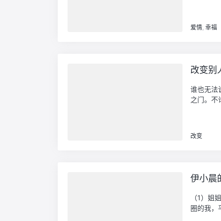
爱情
,
幸福
改变别
谁也无法
之门。不
改变
伊小晨
（1）姐
圈的我，