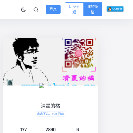
切换主
我的微
登录
题
语
清墨的橘
念念不忘，必有回响
177
2890
6