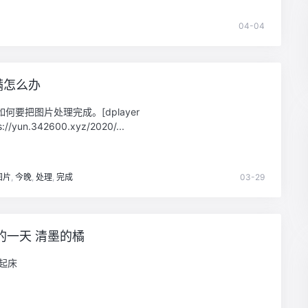
04-04
满怎么办
何要把图片处理完成。[dplayer
s://yun.342600.xyz/2020/...
图片
,
今晚
,
处理
,
完成
03-29
的一天 清墨的橘
0起床