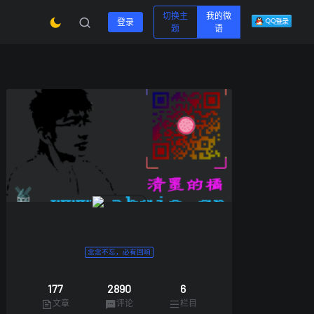
切换主
我的微
登录
题
语
念念不忘，必有回响
177
2890
6
文章
评论
栏目