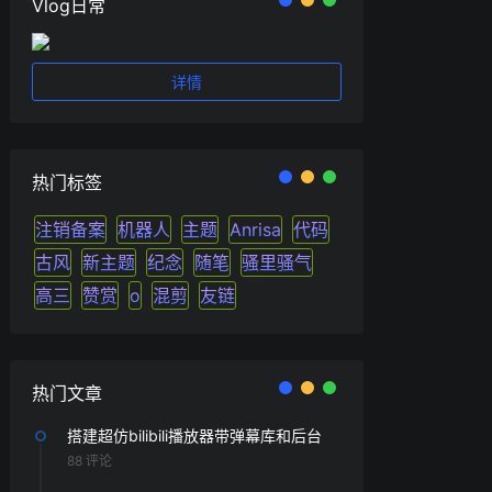
Vlog日常
详情
热门标签
注销备案
机器人
主题
Anrisa
代码
古风
新主题
纪念
随笔
骚里骚气
高三
赞赏
o
混剪
友链
热门文章
搭建超仿bilibili播放器带弹幕库和后台
88 评论