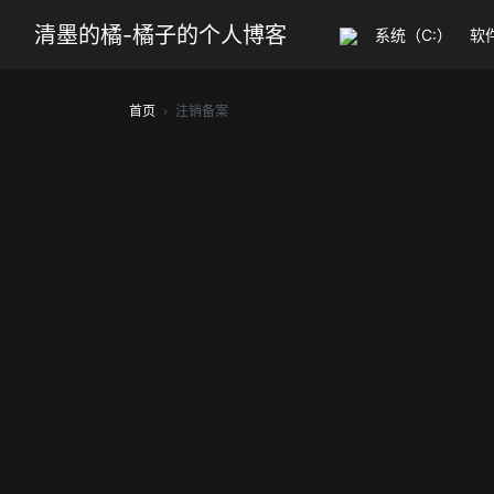
清墨的橘-橘子的个人博客
系统（C:）
软
首页
›
注销备案