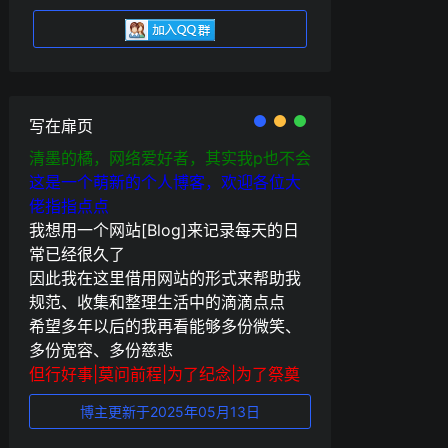
写在扉页
清墨的橘，网络爱好者，其实我p也不会
这是一个萌新的个人博客，欢迎各位大
佬指指点点
我想用一个网站[Blog]来记录每天的日
常已经很久了
因此我在这里借用网站的形式来帮助我
规范、收集和整理生活中的滴滴点点
希望多年以后的我再看能够多份微笑、
多份宽容、多份慈悲
但行好事|莫问前程|为了纪念|为了祭奠
博主更新于2025年05月13日