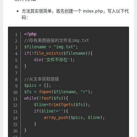
方法其实很简单，首先创建一个 index.php，写入以下代
码：
<?php
//存有美图链接的文件名img.txt
$filename
=
"img.txt"
;
if
(
!
file_exists
(
$filename
)
)
{
die
(
'文件不存在'
)
;
}
//从文本获取链接
$pics
=
[
]
;
$fs
=
fopen
(
$filename
,
"r"
)
;
while
(
!
feof
(
$fs
)
)
{
$line
=
trim
(
fgets
(
$fs
)
)
;
if
(
$line
!=
''
)
{
array_push
(
$pics
,
$line
)
;
}
}