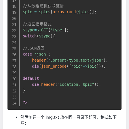
//从数组随机获取链接
$pic
=
$pics
[
array_rand
(
$pics
)
]
;
//返回指定格式
$type
=
$_GET
[
'type'
]
;
switch
(
$type
)
{
//JSON返回
case
'json'
:
header
(
'Content-type:text/json'
)
;
die
(
json_encode
(
[
'pic'
=
>
$pic
]
)
)
;
default
:
die
(
header
(
"Location: 
$pic
"
)
)
;
}
?>
然后创建一个 img.txt 放在同一目录下即可，格式如下
图：