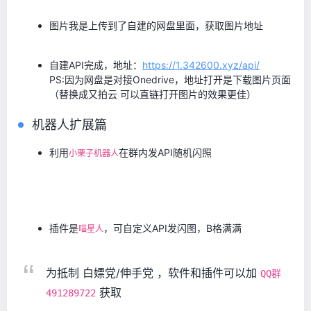
图片我是上传到了自建的网盘里面，获取图片地址
自建API完成，地址：
https://1.342600.xyz/api/
PS:因为网盘是对接Onedrive，地址打开是下载图片页面
（替换成又拍云 可以直链打开图片的效果更佳）
机器人扩展篇
利用
在群内发API随机闪照
小栗子机器人
插件是
，可自定义API发闪图，B格满满
喵星人
为抵制 白嫖党/伸手党 ，软件和插件可以加
QQ群
获取
491289722