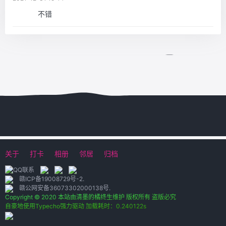
不错
关于
打卡
相册
邻居
归档
赣ICP备19008729号-2
.
赣公网安备36073302000138号
.
Copyright © 2020 本站由清墨的橘终生维护 版权所有 盗版必究
自豪地使用Typecho强力驱动 加载耗时：0.240122s