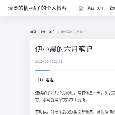
清墨的橘-橘子的个人博客
系统（C:）
软
首页
›
软件（D:）
›
伊小晨的六月笔记
伊小晨的六月笔记
2020-06-15 22:42
（1）姐姐
连续加了好几个月的班，没有休息一天。头发
有，那可就是深夜起来上厕所。
有时候，对准车后视镜里面部微黄、神情憔悴