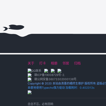
关于
打卡
相册
邻居
归档
赣ICP备19008729号-2
.
赣公网安备36073302000138号
.
Copyright © 2020 本站由清墨的橘终生维护 版权所有 盗版必
自豪地使用Typecho强力驱动 加载耗时：0.402313s
念念不忘，必有回响