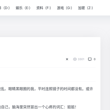
件（D:）
娱乐（E:）
资料（F:）
游戏（G:）
加密（Z:）
3301
0
凌乱、眼睛黑眼圈的我，平时连照镜子的时间都没有。或许
的自己，脑海里突然冒出一个心疼的词汇：姐姐！