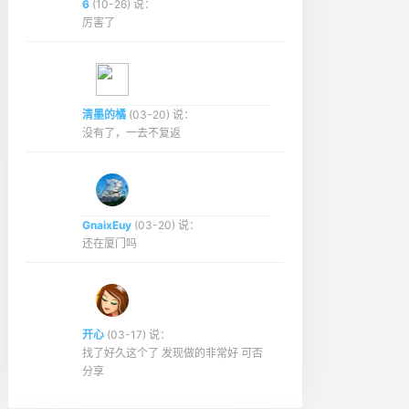
6
(10-26) 说：
厉害了
清墨的橘
(03-20) 说：
没有了，一去不复返
GnaixEuy
(03-20) 说：
还在厦门吗
开心
(03-17) 说：
找了好久这个了 发现做的非常好 可否
分享