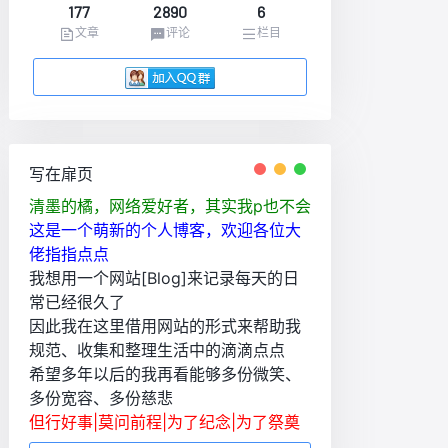
177
2890
6
文章
评论
栏目
写在扉页
清墨的橘，网络爱好者，其实我p也不会
这是一个萌新的个人博客，欢迎各位大
佬指指点点
我想用一个网站[Blog]来记录每天的日
常已经很久了
因此我在这里借用网站的形式来帮助我
规范、收集和整理生活中的滴滴点点
希望多年以后的我再看能够多份微笑、
多份宽容、多份慈悲
但行好事|莫问前程|为了纪念|为了祭奠