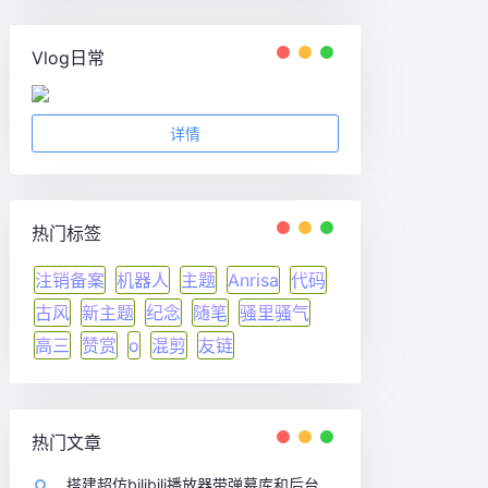
Vlog日常
详情
热门标签
注销备案
机器人
主题
Anrisa
代码
古风
新主题
纪念
随笔
骚里骚气
高三
赞赏
o
混剪
友链
热门文章
搭建超仿bilibili播放器带弹幕库和后台