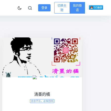
切换主
我的微
登录
题
语
清墨的橘
念念不忘，必有回响