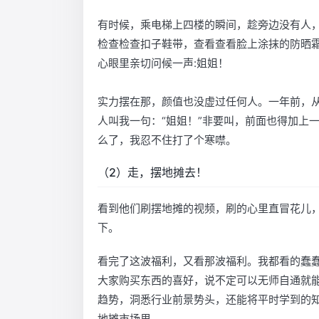
有时候，乘电梯上四楼的瞬间，趁旁边没有人
检查检查扣子鞋带，查看查看脸上涂抹的防晒
心眼里亲切问候一声:姐姐！
实力摆在那，颜值也没虚过任何人。一年前，从
人叫我一句：“姐姐！”非要叫，前面也得加上一
么了，我忍不住打了个寒噤。
（2）走，摆地摊去！
看到他们刷摆地摊的视频，刷的心里直冒花儿
下。
看完了这波福利，又看那波福利。我都看的蠢
大家购买东西的喜好，说不定可以无师自通就
趋势，洞悉行业前景势头，还能将平时学到的
地摊市场里……