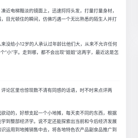
，凑近电梯黯淡的镜面上，迅速捋捋头发，打量打量身材，
霜，目光顿住的瞬间，仿佛巧遇一个无比熟悉的陌生人并打
来没给小12岁的人承认过年龄比他们大，从来不允许任何
个“小”字。走到哪，都不会出现“姐姐”这两字，最近这是怎
，评论区里也惊现数不清有同感的话语，时不时来点评两
蠢欲动的，好想支起一个小地摊，每天卖不同的东西，根据
能学到整部经济学。说不定还能探索出当前和今后经济发展
知识运用到地摊销售中去，将各地特色农产品副食品推广到