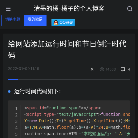
清墨的橘-橘子的个人博客
切换主题
我的微语
给网站添加运行时间和节日倒计时代
码
2022-01-09 11:19
14563
4
运行时间代码如下：
<
span
id
=
"
runtime_span
"
>
</
span
>
<
script
type
=
"
text/javascript
"
>
function
 show_r
Y
=
new
Date
(
)
;
T
=
(
Y
.
getTime
(
)
-
X
.
getTime
(
)
)
;
M
=
24
*
a
=
T
/
M
;
A
=
Math
.
floor
(
a
)
;
b
=
(
a
-
A
)
*
24
;
B
=
Math
.
floor
(
runtime_span
.
innerHTML
=
"本站勉强运行: "
+
A
+
"天"
+