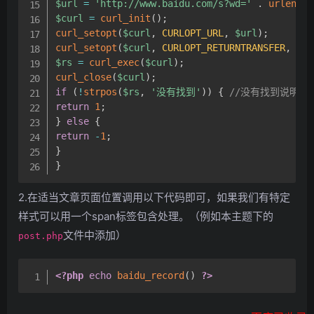
$url
=
'http://www.baidu.com/s?wd='
.
urlencod
$curl
=
curl_init
(
)
;
curl_setopt
(
$curl
,
CURLOPT_URL
,
$url
)
;
curl_setopt
(
$curl
,
CURLOPT_RETURNTRANSFER
,
1
)
;
$rs
=
curl_exec
(
$curl
)
;
curl_close
(
$curl
)
;
if
(
!
strpos
(
$rs
,
'没有找到'
)
)
{
//没有找到说明已
return
1
;
}
else
{
return
-
1
;
}
}
2.在适当文章页面位置调用以下代码即可，如果我们有特定
样式可以用一个span标签包含处理。（例如本主题下的
文件中添加）
post.php
<?php
echo
baidu_record
(
)
?>