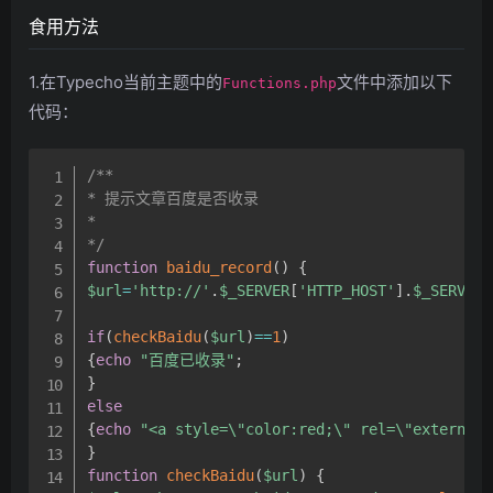
食用方法
1.在Typecho当前主题中的
文件中添加以下
Functions.php
代码：
/**

* 提示文章百度是否收录

*

*/
function
baidu_record
(
)
{
$url
=
'http://'
.
$_SERVER
[
'HTTP_HOST'
]
.
$_SERVER
[
if
(
checkBaidu
(
$url
)
==
1
)
{
echo
"百度已收录"
;
}
else
{
echo
"<a style=\"color:red;\" rel=\"externa
}
function
checkBaidu
(
$url
)
{