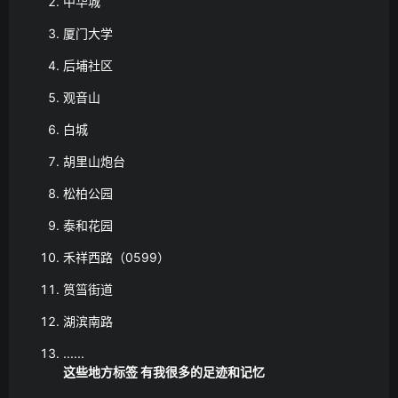
中华城
厦门大学
后埔社区
观音山
白城
胡里山炮台
松柏公园
泰和花园
禾祥西路（0599）
筼筜街道
湖滨南路
......
这些地方标签 有我很多的足迹和记忆