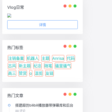
Vlog日常
详情
热门标签
注销备案
机器人
主题
Anrisa
代码
古风
新主题
纪念
随笔
骚里骚气
高三
赞赏
o
混剪
友链
热门文章
搭建超仿bilibili播放器带弹幕库和后台
88 评论