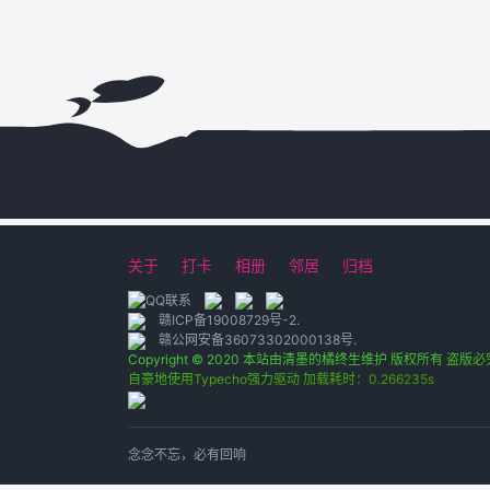
关于
打卡
相册
邻居
归档
赣ICP备19008729号-2
.
赣公网安备36073302000138号
.
Copyright © 2020 本站由清墨的橘终生维护 版权所有 盗版必
自豪地使用Typecho强力驱动 加载耗时：0.266235s
念念不忘，必有回响