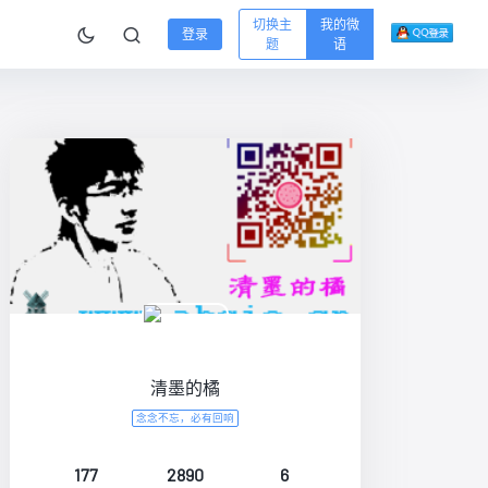
切换主
我的微
登录
题
语
清墨的橘
念念不忘，必有回响
177
2890
6