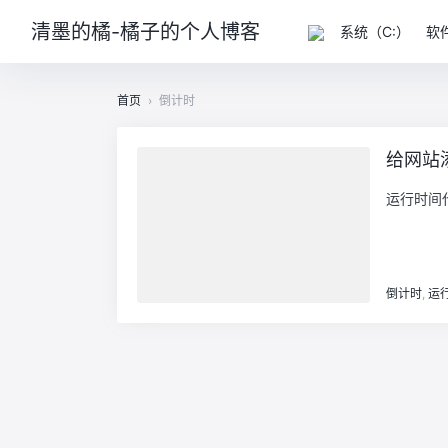
清墨的橘-橘子的个人博客
系统（C:）
软
首页
›
倒计时
给网站
运行时间代码如
倒计时
,
运