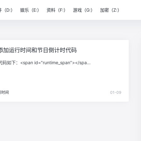
件（D:）
娱乐（E:）
资料（F:）
游戏（G:）
加密（Z:）
添加运行时间和节日倒计时代码
下：<span id="runtime_span"></spa...
行时间
01-09