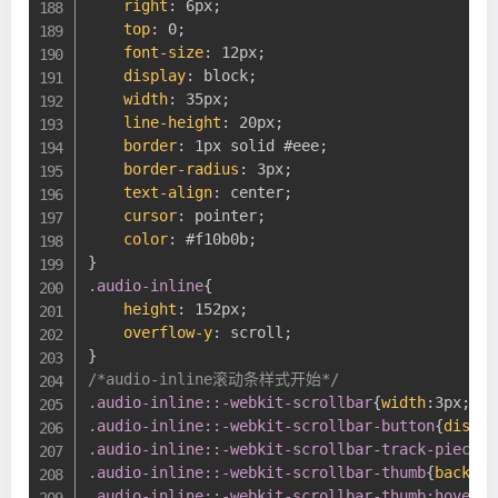
right
:
 6px
;
top
:
 0
;
font-size
:
 12px
;
display
:
 block
;
width
:
 35px
;
line-height
:
 20px
;
border
:
 1px solid #eee
;
border-radius
:
 3px
;
text-align
:
 center
;
cursor
:
 pointer
;
color
:
 #f10b0b
;
}
.audio-inline
{
height
:
 152px
;
overflow-y
:
 scroll
;
}
/*audio-inline滚动条样式开始*/
.audio-inline::-webkit-scrollbar
{
width
:
3px
;
hei
.audio-inline::-webkit-scrollbar-button
{
displa
.audio-inline::-webkit-scrollbar-track-piece
{
d
.audio-inline::-webkit-scrollbar-thumb
{
backgro
.audio-inline::-webkit-scrollbar-thumb:hover
{
b