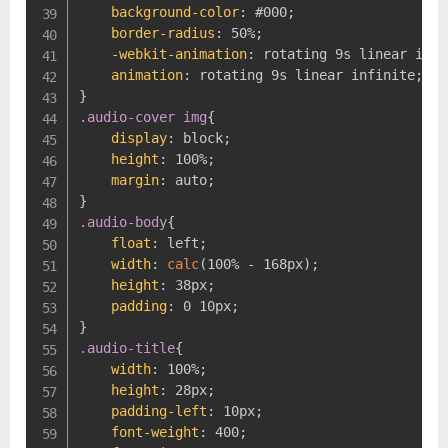
background-color
:
 #000
;
border-radius
:
 50%
;
-webkit-animation
:
 rotating 9s linear infi
animation
:
 rotating 9s linear infinite
;
}
.audio-cover img
{
display
:
 block
;
height
:
 100%
;
margin
:
 auto
;
}
.audio-body
{
float
:
 left
;
width
:
calc
(
100% - 168px
)
;
height
:
 38px
;
padding
:
 0 10px
;
}
.audio-title
{
width
:
 100%
;
height
:
 28px
;
padding-left
:
 10px
;
font-weight
:
 400
;