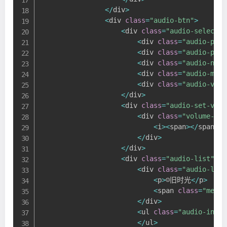
<
/
div
>
<
div 
class
=
"audio-btn"
>
<
div 
class
=
"audio-select"
>
<
div 
class
=
"audio-prev
<
div 
class
=
"audio-play
<
div 
class
=
"audio-next
<
div 
class
=
"audio-menu
<
div 
class
=
"audio-volu
<
/
div
>
<
div 
class
=
"audio-set-volu
<
div 
class
=
"volume-box
<
i
>
<
span
>
<
/
span
>
<
/
<
/
div
>
<
/
div
>
<
div 
class
=
"audio-list"
>
<
div 
class
=
"audio-list
<
p
>
☺旧时光
<
/
p
>
<
span 
class
=
"menu-
<
/
div
>
<
ul 
class
=
"audio-inlin
<
/
ul
>