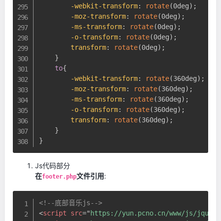
-webkit-transform
:
rotate
(
0deg
)
;
-moz-transform
:
rotate
(
0deg
)
;
-ms-transform
:
rotate
(
0deg
)
;
-o-transform
:
rotate
(
0deg
)
;
transform
:
rotate
(
0deg
)
;
}
to
{
-webkit-transform
:
rotate
(
360deg
)
;
-moz-transform
:
rotate
(
360deg
)
;
-ms-transform
:
rotate
(
360deg
)
;
-o-transform
:
rotate
(
360deg
)
;
transform
:
rotate
(
360deg
)
;
}
}
Js代码部分
在
文件引用
:
footer.php
<!--底部音乐js-->
<
script
src
=
"
https://yun.pcno.cn/www/js/jquery