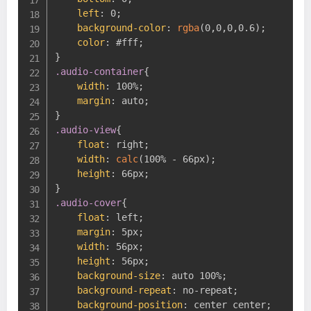
left
:
 0
;
background-color
:
rgba
(
0,0,0,0.6
)
;
color
:
 #fff
;
}
.audio-container
{
width
:
 100%
;
margin
:
 auto
;
}
.audio-view
{
float
:
 right
;
width
:
calc
(
100% - 66px
)
;
height
:
 66px
;
}
.audio-cover
{
float
:
 left
;
margin
:
 5px
;
width
:
 56px
;
height
:
 56px
;
background-size
:
 auto 100%
;
background-repeat
:
 no-repeat
;
background-position
:
 center center
;