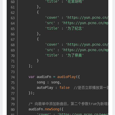
'title'
:
'花里胡哨'
}
,
{
'cover'
:
'https://yun.pcno.cn/www
'src'
:
'https://yun.pcno.cn/mp3/w
'title'
:
'为了纪念'
}
,
{
'cover'
:
'https://yun.pcno.cn/www
'src'
:
'https://yun.pcno.cn/mp3/w
'title'
:
'为了祭奠'
}
]
;
var
 audioFn 
=
audioPlay
(
{
        song 
:
 song
,
        autoPlay 
:
false
//是否立即播放第一首，au
}
)
;
/* 向歌单中添加新曲目，第二个参数true为新增后立
    audioFn
.
newSong
(
{
'cover'
:
'https://yun.pcno.cn/www/ju/