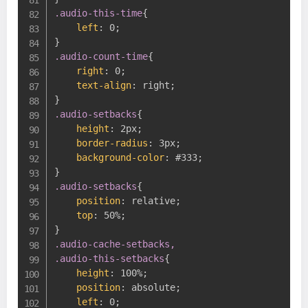
.audio-this-time
{
left
:
 0
;
}
.audio-count-time
{
right
:
 0
;
text-align
:
 right
;
}
.audio-setbacks
{
height
:
 2px
;
border-radius
:
 3px
;
background-color
:
 #333
;
}
.audio-setbacks
{
position
:
 relative
;
top
:
 50%
;
}
.audio-cache-setbacks,

.audio-this-setbacks
{
height
:
 100%
;
position
:
 absolute
;
left
:
 0
;