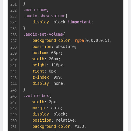
}
.menu-show,

.audio-show-volume
{
display
:
 block 
!important
;
}
.audio-set-volume
{
background-color
:
rgba
(
0,0,0,0.5
)
;
position
:
 absolute
;
bottom
:
 66px
;
width
:
 26px
;
height
:
 118px
;
right
:
 0px
;
z-index
:
 999
;
display
:
 none
;
}
.volume-box
{
width
:
 2px
;
margin
:
 auto
;
display
:
 block
;
position
:
 relative
;
background-color
:
 #333
;