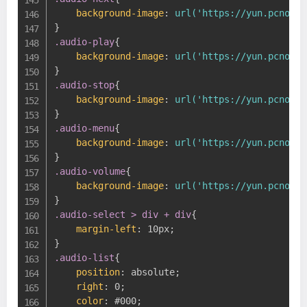
background-image
:
url('https://yun.pcno.cn
}
.audio-play
{
background-image
:
url('https://yun.pcno.cn
}
.audio-stop
{
background-image
:
url('https://yun.pcno.cn
}
.audio-menu
{
background-image
:
url('https://yun.pcno.cn
}
.audio-volume
{
background-image
:
url('https://yun.pcno.cn
}
.audio-select > div + div
{
margin-left
:
 10px
;
}
.audio-list
{
position
:
 absolute
;
right
:
 0
;
color
:
 #000
;