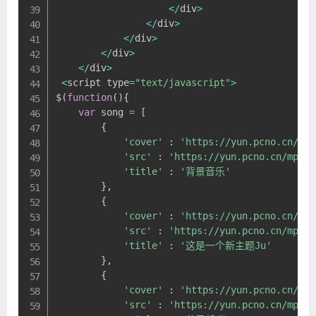
<
/
div
>
<
/
div
>
<
/
div
>
<
/
div
>
<
/
div
>
<
script type
=
"text/javascript"
>
$
(
function
(
)
{
var
 song 
=
[
{
'cover'
:
'https://yun.pcno.cn/www
'src'
:
'https://yun.pcno.cn/mp3/w
'title'
:
'背景音乐'
}
,
{
'cover'
:
'https://yun.pcno.cn/www
'src'
:
'https://yun.pcno.cn/mp3/w
'title'
:
'这是一个新主题Ju'
}
,
{
'cover'
:
'https://yun.pcno.cn/www
'src'
:
'https://yun.pcno.cn/mp3/w