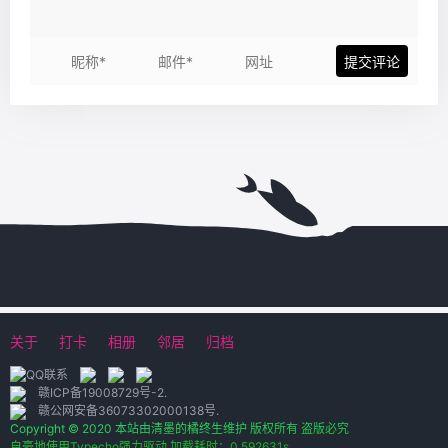
关于
打卡
相册
邻居
归档
赣ICP备19008729号-2
.
赣公网安备36073302000138号
.
Copyright © 2020 本站由清墨的橘终生维护 版权所有 盗版必究
自豪地使用Typecho强力驱动 加载耗时：0.592631s