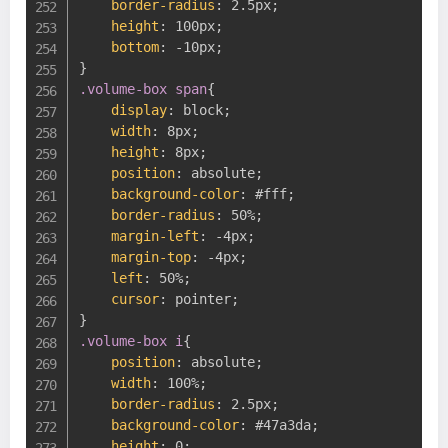
border-radius
:
 2.5px
;
height
:
 100px
;
bottom
:
 -10px
;
}
.volume-box span
{
display
:
 block
;
width
:
 8px
;
height
:
 8px
;
position
:
 absolute
;
background-color
:
 #fff
;
border-radius
:
 50%
;
margin-left
:
 -4px
;
margin-top
:
 -4px
;
left
:
 50%
;
cursor
:
 pointer
;
}
.volume-box i
{
position
:
 absolute
;
width
:
 100%
;
border-radius
:
 2.5px
;
background-color
:
 #47a3da
;
height
:
 0
;