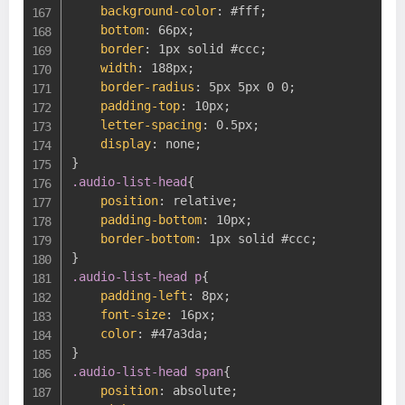
background-color
:
 #fff
;
bottom
:
 66px
;
border
:
 1px solid #ccc
;
width
:
 188px
;
border-radius
:
 5px 5px 0 0
;
padding-top
:
 10px
;
letter-spacing
:
 0.5px
;
display
:
 none
;
}
.audio-list-head
{
position
:
 relative
;
padding-bottom
:
 10px
;
border-bottom
:
 1px solid #ccc
;
}
.audio-list-head p
{
padding-left
:
 8px
;
font-size
:
 16px
;
color
:
 #47a3da
;
}
.audio-list-head span
{
position
:
 absolute
;