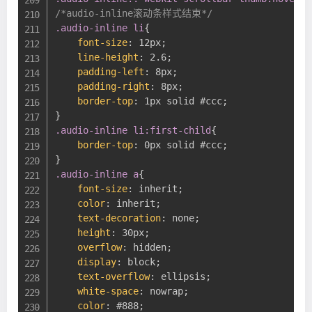
/*audio-inline滚动条样式结束*/
.audio-inline li
{
font-size
:
 12px
;
line-height
:
 2.6
;
padding-left
:
 8px
;
padding-right
:
 8px
;
border-top
:
 1px solid #ccc
;
}
.audio-inline li:first-child
{
border-top
:
 0px solid #ccc
;
}
.audio-inline a
{
font-size
:
 inherit
;
color
:
 inherit
;
text-decoration
:
 none
;
height
:
 30px
;
overflow
:
 hidden
;
display
:
 block
;
text-overflow
:
 ellipsis
;
white-space
:
 nowrap
;
color
:
 #888
;