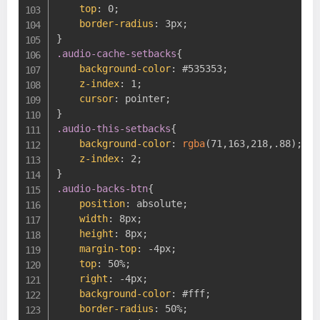
top
:
 0
;
border-radius
:
 3px
;
}
.audio-cache-setbacks
{
background-color
:
 #535353
;
z-index
:
 1
;
cursor
:
 pointer
;
}
.audio-this-setbacks
{
background-color
:
rgba
(
71,163,218,.88
)
;
z-index
:
 2
;
}
.audio-backs-btn
{
position
:
 absolute
;
width
:
 8px
;
height
:
 8px
;
margin-top
:
 -4px
;
top
:
 50%
;
right
:
 -4px
;
background-color
:
 #fff
;
border-radius
:
 50%
;