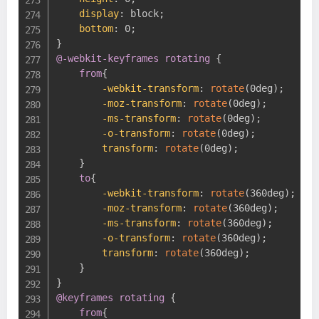
display
:
 block
;
bottom
:
 0
;
}
@-webkit-keyframes
 rotating
{
from
{
-webkit-transform
:
rotate
(
0deg
)
;
-moz-transform
:
rotate
(
0deg
)
;
-ms-transform
:
rotate
(
0deg
)
;
-o-transform
:
rotate
(
0deg
)
;
transform
:
rotate
(
0deg
)
;
}
to
{
-webkit-transform
:
rotate
(
360deg
)
;
-moz-transform
:
rotate
(
360deg
)
;
-ms-transform
:
rotate
(
360deg
)
;
-o-transform
:
rotate
(
360deg
)
;
transform
:
rotate
(
360deg
)
;
}
}
@keyframes
 rotating
{
from
{