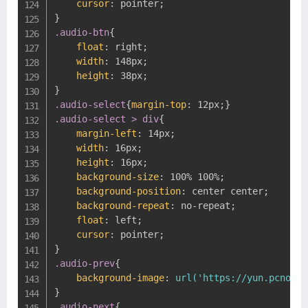
cursor
:
 pointer
;
}
.audio-btn
{
float
:
 right
;
width
:
 148px
;
height
:
 38px
;
}
.audio-select
{
margin-top
:
 12px
;
}
.audio-select > div
{
margin-left
:
 14px
;
width
:
 16px
;
height
:
 16px
;
background-size
:
 100% 100%
;
background-position
:
 center center
;
background-repeat
:
 no-repeat
;
float
:
 left
;
cursor
:
 pointer
;
}
.audio-prev
{
background-image
:
url('https://yun.pcno.cn
}
.audio-next
{