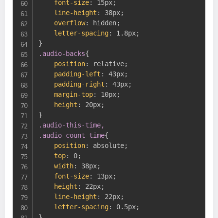
font-size
:
 15px
;
line-height
:
 38px
;
overflow
:
 hidden
;
letter-spacing
:
 1.8px
;
}
.audio-backs
{
position
:
 relative
;
padding-left
:
 43px
;
padding-right
:
 43px
;
margin-top
:
 10px
;
height
:
 20px
;
}
.audio-this-time,

.audio-count-time
{
position
:
 absolute
;
top
:
 0
;
width
:
 38px
;
font-size
:
 13px
;
height
:
 22px
;
line-height
:
 22px
;
letter-spacing
:
 0.5px
;
}