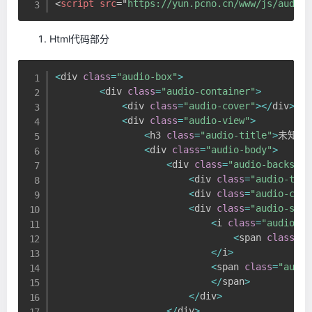
<
script
src
=
"
https://yun.pcno.cn/www/js/audio.
Html代码部分
<
div 
class
=
"audio-box"
>
<
div 
class
=
"audio-container"
>
<
div 
class
=
"audio-cover"
>
<
/
div
>
<
div 
class
=
"audio-view"
>
<
h3 
class
=
"audio-title"
>
未知歌
<
div 
class
=
"audio-body"
>
<
div 
class
=
"audio-backs"
>
<
div 
class
=
"audio-this
<
div 
class
=
"audio-coun
<
div 
class
=
"audio-setb
<
i 
class
=
"audio-th
<
span 
class
=
"a
<
/
i
>
<
span 
class
=
"audio
<
/
span
>
<
/
div
>
<
/
div
>